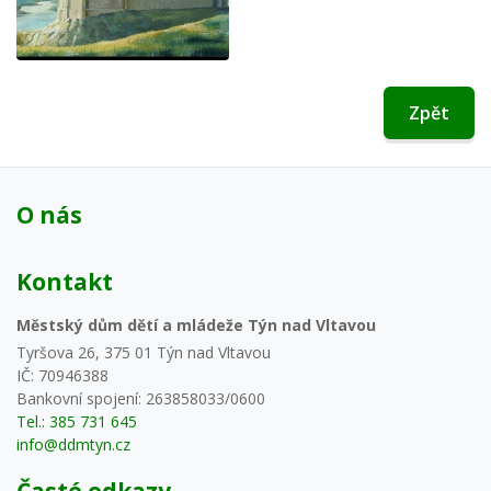
Zpět
O nás
Kontakt
Městský dům dětí a mládeže Týn nad Vltavou
Tyršova 26, 375 01 Týn nad Vltavou
IČ: 70946388
Bankovní spojení: 263858033/0600
Tel.: 385 731 645
info@ddmtyn.cz