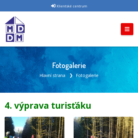
Klientské centrum
Fotogalerie
Hlavní strana
Fotogalerie
4. výprava turisťáku