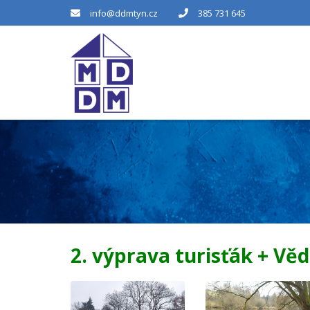
info@ddmtyn.cz
385 731 645
2. výprava turisťák + Vě