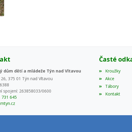
akt
Časté odk
ý dům dětí a mládeže Týn nad Vltavou
Kroužky
 26, 375 01 Týn nad Vltavou
Akce
46388
Tábory
í spojení: 263858033/0600
Kontakt
5 731 645
mtyn.cz