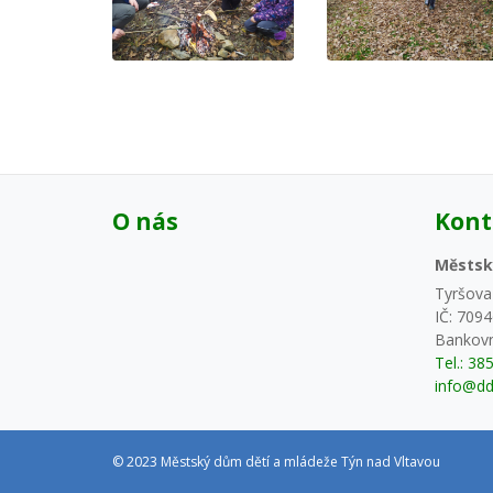
O nás
Kont
Městsk
Tyršova
IČ: 709
Bankovn
Tel.: 38
info@dd
© 2023 Městský dům dětí a mládeže Týn nad Vltavou