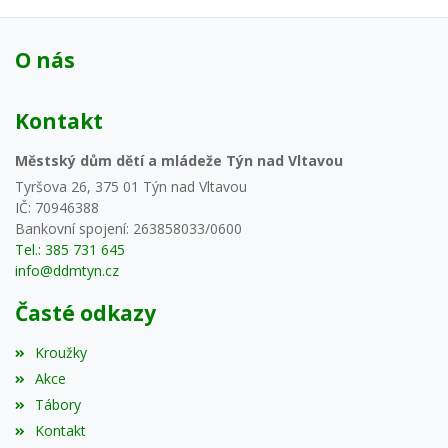
O nás
Kontakt
Městský dům dětí a mládeže Týn nad Vltavou
Tyršova 26, 375 01 Týn nad Vltavou
IČ: 70946388
Bankovní spojení: 263858033/0600
Tel.: 385 731 645
info@ddmtyn.cz
Časté odkazy
Kroužky
Akce
Tábory
Kontakt