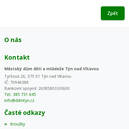
Zpět
O nás
Kontakt
Městský dům dětí a mládeže Týn nad Vltavou
Tyršova 26, 375 01 Týn nad Vltavou
IČ: 70946388
Bankovní spojení: 263858033/0600
Tel.: 385 731 645
info@ddmtyn.cz
Časté odkazy
Kroužky