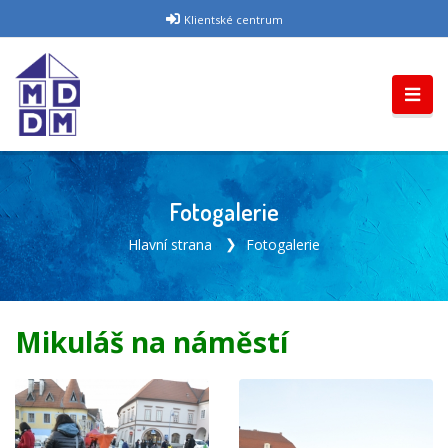
Klientské centrum
Fotogalerie
Hlavní strana
Fotogalerie
Mikuláš na náměstí