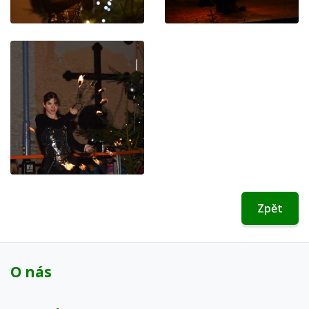
Zpět
O nás