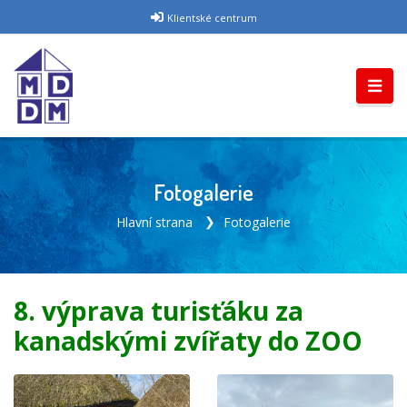
Klientské centrum
Fotogalerie
Hlavní strana
Fotogalerie
8. výprava turisťáku za
kanadskými zvířaty do ZOO