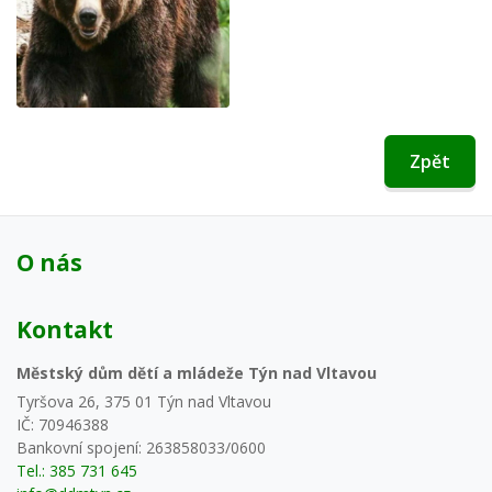
Zpět
O nás
Kontakt
Městský dům dětí a mládeže Týn nad Vltavou
Tyršova 26, 375 01 Týn nad Vltavou
IČ: 70946388
Bankovní spojení: 263858033/0600
Tel.: 385 731 645