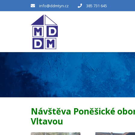
info@ddmtyn.cz
385 731 645
Návštěva Poněšické obor
Vltavou