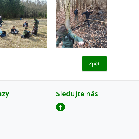
Zpět
azy
Sledujte nás