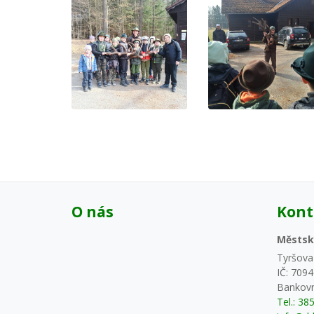
O nás
Kont
Městsk
Tyršova
IČ: 709
Bankovn
Tel.: 38