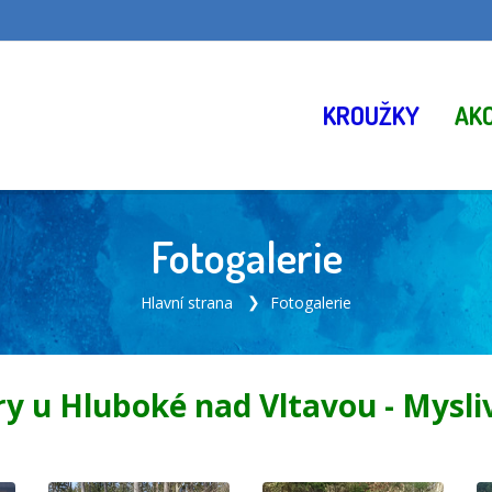
KROUŽKY
AK
Fotogalerie
Hlavní strana
Fotogalerie
y u Hluboké nad Vltavou - Mysli