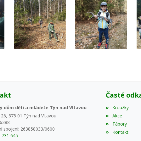
akt
Časté odk
ý dům dětí a mládeže Týn nad Vltavou
Kroužky
 26, 375 01 Týn nad Vltavou
Akce
46388
Tábory
í spojení: 263858033/0600
Kontakt
5 731 645