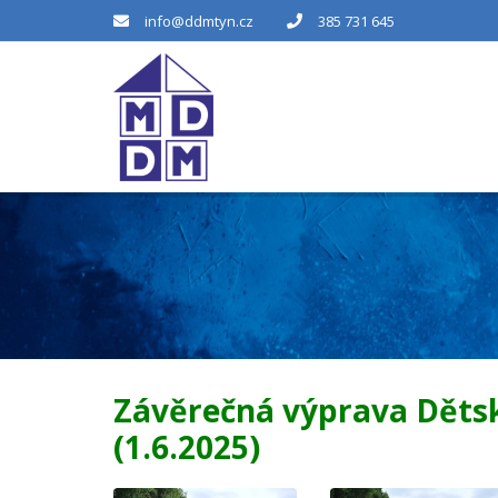
info@ddmtyn.cz
385 731 645
Závěrečná výprava Dětsk
(1.6.2025)