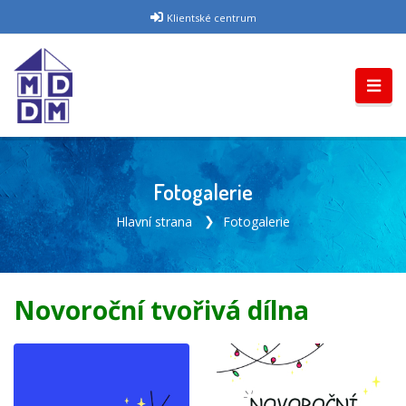
Klientské centrum
Fotogalerie
Hlavní strana
Fotogalerie
Novoroční tvořivá dílna