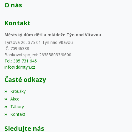
O nás
Kontakt
Městský dům dětí a mládeže Týn nad Vltavou
Tyršova 26, 375 01 Týn nad Vltavou
IČ: 70946388
Bankovní spojení: 263858033/0600
Tel.: 385 731 645
info@ddmtyn.cz
Časté odkazy
Kroužky
Akce
Tábory
Kontakt
Sledujte nás