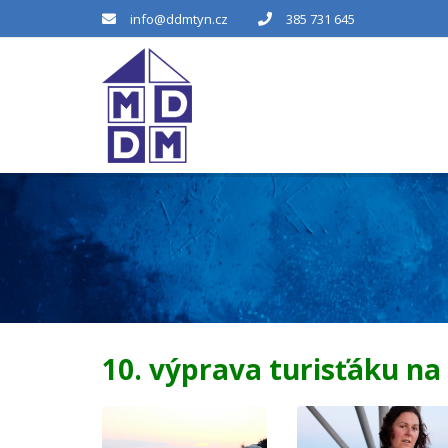
info@ddmtyn.cz
385 731 645
10. výprava turisťáku na