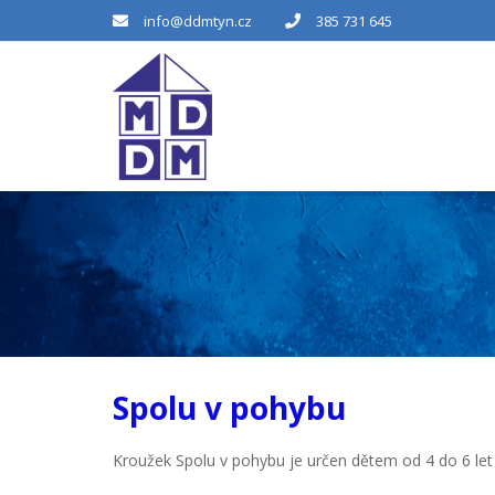
info@ddmtyn.cz
385 731 645
Spolu v pohybu
Kroužek Spolu v pohybu je určen dětem od 4 do 6 let a