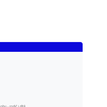
obu - rodič i dítě