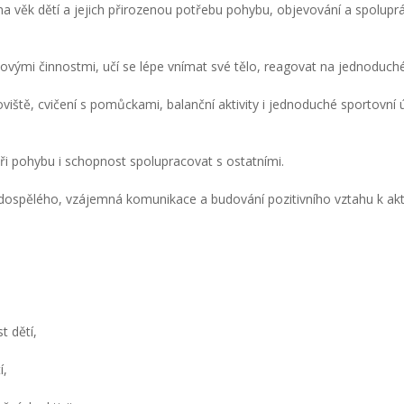
a věk dětí a jejich přirozenou potřebu pohybu, objevování a spoluprá
ovými činnostmi, učí se lépe vnímat své tělo, reagovat na jednoduché
tě, cvičení s pomůckami, balanční aktivity i jednoduché sportovní úk
při pohybu i schopnost spolupracovat s ostatními.
a dospělého, vzájemná komunikace a budování pozitivního vztahu k akt
t dětí,
í,