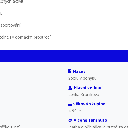
čných aktivit,
í,
 sportování,
itelné i v domácím prostředí.
Název
Spolu v pohybu
Hlavní vedoucí
Lenka Kroniková
Věková skupina
4-99 let
V ceně zahrnuto
ážkou, pití
Platba a přihláška je nutná za os