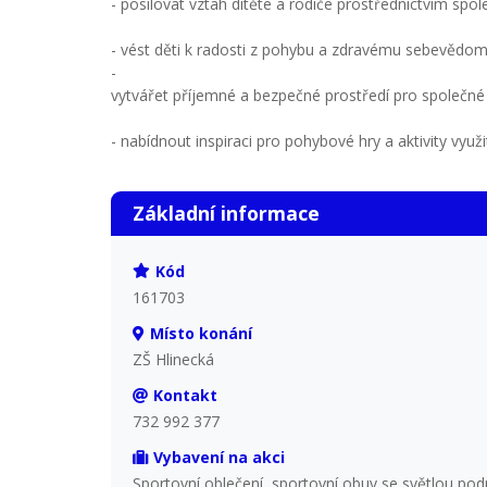
- posilovat vztah dítěte a rodiče prostřednictvím spole
- vést děti k radosti z pohybu a zdravému sebevědom
-
vytvářet příjemné a bezpečné prostředí pro společné
- nabídnout inspiraci pro pohybové hry a aktivity využ
Základní informace
Kód
161703
Místo konání
ZŠ Hlinecká
Kontakt
732 992 377
Vybavení na akci
Sportovní oblečení, sportovní obuv se světlou podr