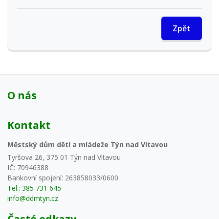
Zpět
O nás
Kontakt
Městský dům dětí a mládeže Týn nad Vltavou
Tyršova 26, 375 01 Týn nad Vltavou
IČ: 70946388
Bankovní spojení: 263858033/0600
Tel.: 385 731 645
info@ddmtyn.cz
Časté odkazy