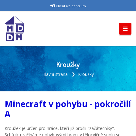
Klientské centrum
Kroužky
Hlavní strana
Kroužky
Minecraft v pohybu - pokročilí
A
Kroužek je určen pro hráče, kteří již prošli "začátečníky".
Schůzku začínáme pohybovými hrami v tělocvičně spolu se