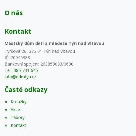
O nás
Kontakt
Městský dům dětí a mládeže Týn nad Vltavou
Tyršova 26, 375 01 Týn nad Vltavou
IČ: 70946388
Bankovní spojení: 263858033/0600
Tel.: 385 731 645
info@ddmtyn.cz
Časté odkazy
Kroužky
Akce
Tábory
Kontakt