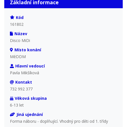
Základní informace
Kód
161802
Název
Disco MiDi
Místo konání
MěDDM
Hlavní vedoucí
Pavla Mikšíková
Kontakt
732 992 377
Věková skupina
6-13 let
Jiná ujednání
Forma náboru - doplňující. Vhodný pro děti od 1. třídy