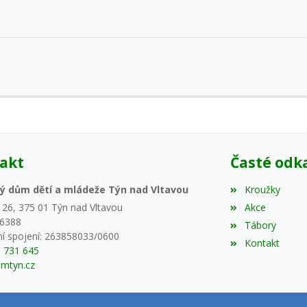
akt
Časté odk
ý dům dětí a mládeže Týn nad Vltavou
Kroužky
 26, 375 01 Týn nad Vltavou
Akce
46388
Tábory
í spojení: 263858033/0600
Kontakt
5 731 645
mtyn.cz