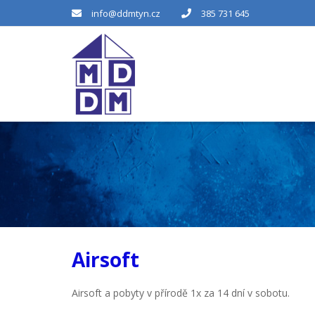
info@ddmtyn.cz
385 731 645
Airsoft
Airsoft a pobyty v přírodě 1x za 14 dní v sobotu.