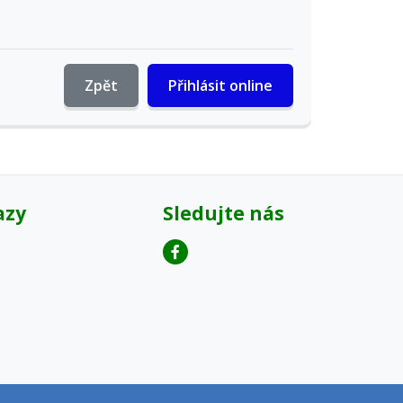
Zpět
Přihlásit online
azy
Sledujte nás