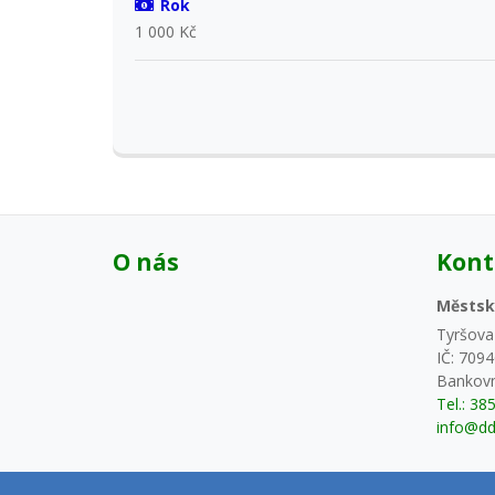
Rok
1 000 Kč
O nás
Kont
Městsk
Tyršova
IČ: 709
Bankovn
Tel.: 38
info@dd