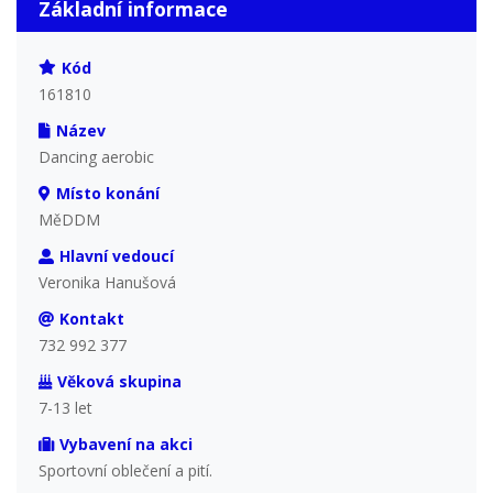
Základní informace
Kód
161810
Název
Dancing aerobic
Místo konání
MěDDM
Hlavní vedoucí
Veronika Hanušová
Kontakt
732 992 377
Věková skupina
7-13 let
Vybavení na akci
Sportovní oblečení a pití.