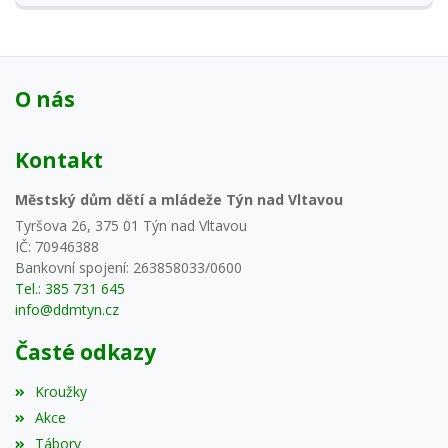
O nás
Kontakt
Městský dům dětí a mládeže Týn nad Vltavou
Tyršova 26, 375 01 Týn nad Vltavou
IČ: 70946388
Bankovní spojení: 263858033/0600
Tel.: 385 731 645
info@ddmtyn.cz
Časté odkazy
Kroužky
Akce
Tábory