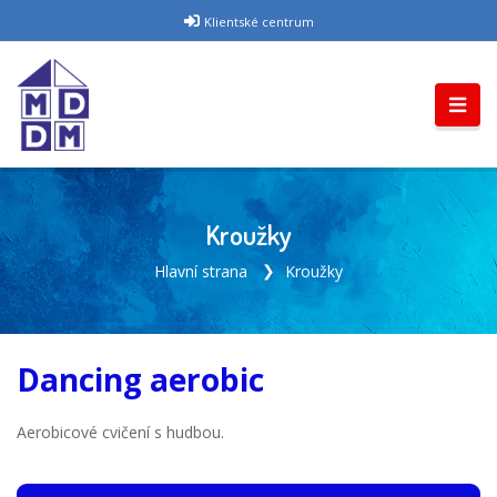
Klientské centrum
Kroužky
Hlavní strana
Kroužky
Dancing aerobic
Aerobicové cvičení s hudbou.