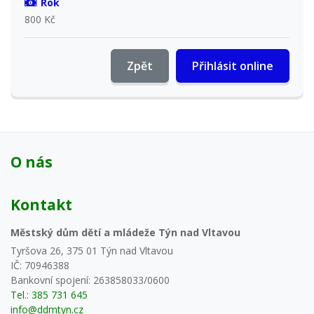
Rok
800 Kč
Zpět
Přihlásit online
O nás
Kontakt
Městský dům dětí a mládeže Týn nad Vltavou
Tyršova 26, 375 01 Týn nad Vltavou
IČ: 70946388
Bankovní spojení: 263858033/0600
Tel.: 385 731 645
info@ddmtyn.cz