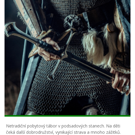
Netradiční pobytový tábor v podsadových stanech. Na děti
čeká další dobrodružství, vynikající strava a mnoho zážitků.