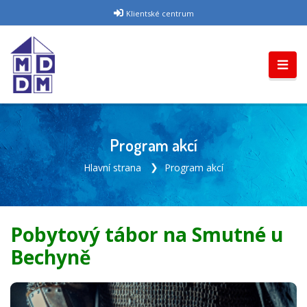
Klientské centrum
Program akcí
Hlavní strana
Program akcí
Pobytový tábor na Smutné u
Bechyně