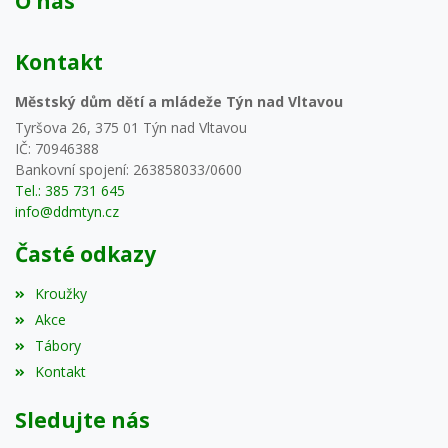
O nás
Kontakt
Městský dům dětí a mládeže Týn nad Vltavou
Tyršova 26, 375 01 Týn nad Vltavou
IČ: 70946388
Bankovní spojení: 263858033/0600
Tel.: 385 731 645
info@ddmtyn.cz
Časté odkazy
Kroužky
Akce
Tábory
Kontakt
Sledujte nás