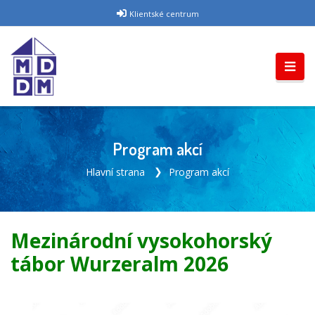
Klientské centrum
Program akcí
Hlavní strana
Program akcí
Mezinárodní vysokohorský
tábor Wurzeralm 2026