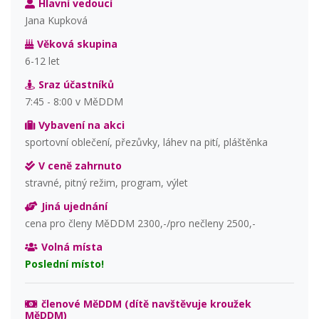
Hlavní vedoucí
Jana Kupková
Věková skupina
6-12 let
Sraz účastníků
7:45 - 8:00 v MěDDM
Vybavení na akci
sportovní oblečení, přezůvky, láhev na pití, pláštěnka
V ceně zahrnuto
stravné, pitný režim, program, výlet
Jiná ujednání
cena pro členy MěDDM 2300,-/pro nečleny 2500,-
Volná místa
Poslední místo!
členové MěDDM (dítě navštěvuje kroužek
MěDDM)