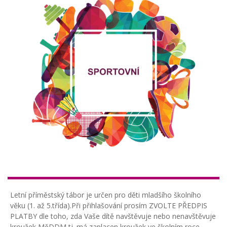
Letní příměstský tábor je určen pro děti mladšího školního
věku (1. až 5.třída).Při přihlašování prosím ZVOLTE PŘEDPIS
PLATBY dle toho, zda Vaše dítě navštěvuje nebo nenavštěvuje
kroužek MěDDM tj. má zaplacen kroužek ve školním roce