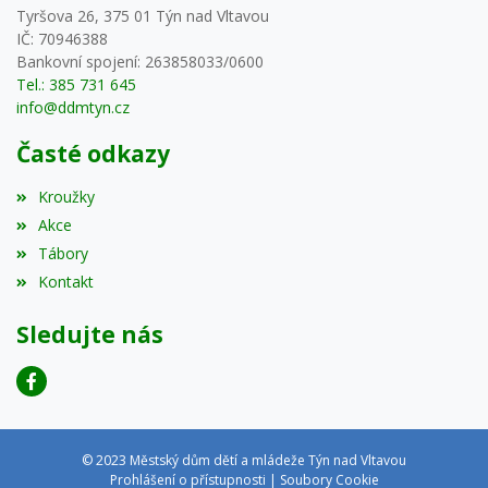
Tyršova 26, 375 01 Týn nad Vltavou
IČ: 70946388
Bankovní spojení: 263858033/0600
Tel.: 385 731 645
info@ddmtyn.cz
Časté odkazy
Kroužky
Akce
Tábory
Kontakt
Sledujte nás
© 2023 Městský dům dětí a mládeže Týn nad Vltavou
Prohlášení o přístupnosti
|
Soubory Cookie